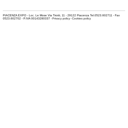
PIACENZA EXPO - Loc. Le Mose Via Tirotti, 11 - 29122 Piacenza Tel.0523.602711 - Fax
0523.602702 - P.IVA 00143280337 -
Privacy policy
-
Cookies policy