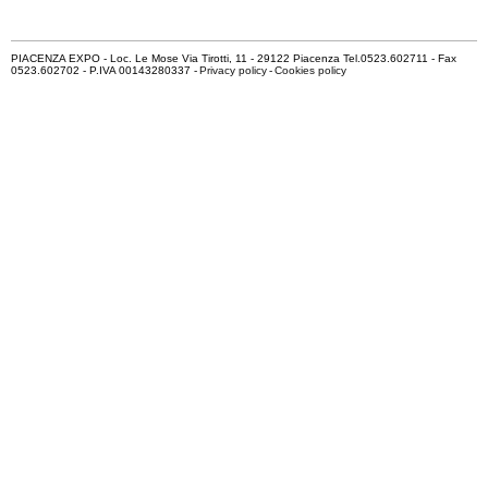
PIACENZA EXPO - Loc. Le Mose Via Tirotti, 11 - 29122 Piacenza Tel.0523.602711 - Fax
0523.602702 - P.IVA 00143280337 -
Privacy policy
-
Cookies policy