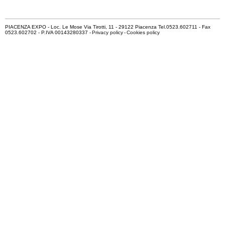
PIACENZA EXPO - Loc. Le Mose Via Tirotti, 11 - 29122 Piacenza Tel.0523.602711 - Fax
0523.602702 - P.IVA 00143280337 -
Privacy policy
-
Cookies policy