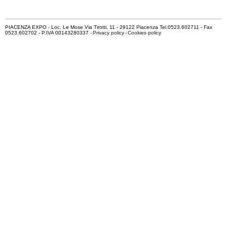
PIACENZA EXPO - Loc. Le Mose Via Tirotti, 11 - 29122 Piacenza Tel.0523.602711 - Fax
0523.602702 - P.IVA 00143280337 -
Privacy policy
-
Cookies policy