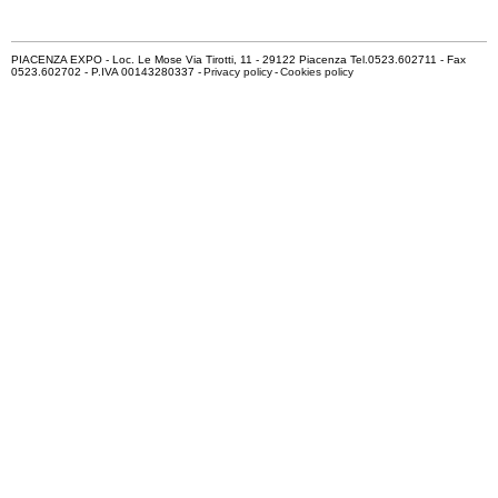
PIACENZA EXPO - Loc. Le Mose Via Tirotti, 11 - 29122 Piacenza Tel.0523.602711 - Fax
0523.602702 - P.IVA 00143280337 -
Privacy policy
-
Cookies policy