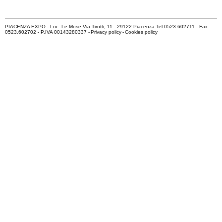
PIACENZA EXPO - Loc. Le Mose Via Tirotti, 11 - 29122 Piacenza Tel.0523.602711 - Fax
0523.602702 - P.IVA 00143280337 -
Privacy policy
-
Cookies policy