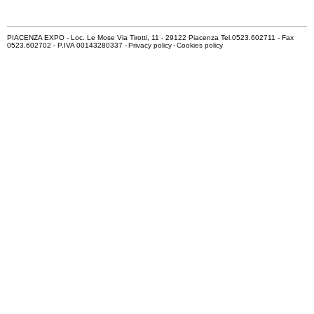
PIACENZA EXPO - Loc. Le Mose Via Tirotti, 11 - 29122 Piacenza Tel.0523.602711 - Fax
0523.602702 - P.IVA 00143280337 -
Privacy policy
-
Cookies policy