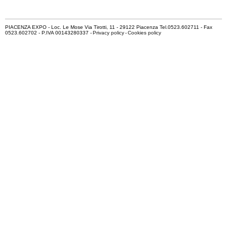
PIACENZA EXPO - Loc. Le Mose Via Tirotti, 11 - 29122 Piacenza Tel.0523.602711 - Fax
0523.602702 - P.IVA 00143280337 -
Privacy policy
-
Cookies policy