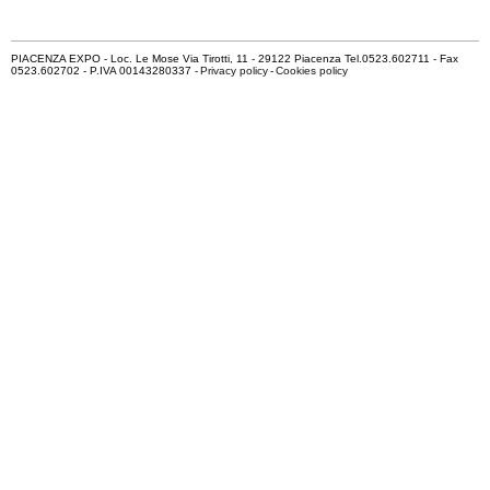
PIACENZA EXPO - Loc. Le Mose Via Tirotti, 11 - 29122 Piacenza Tel.0523.602711 - Fax
0523.602702 - P.IVA 00143280337 -
Privacy policy
-
Cookies policy