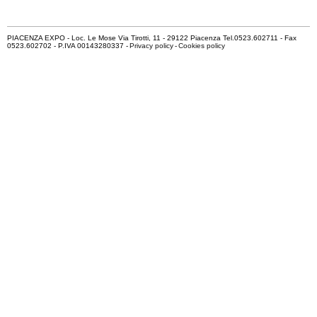
PIACENZA EXPO - Loc. Le Mose Via Tirotti, 11 - 29122 Piacenza Tel.0523.602711 - Fax
0523.602702 - P.IVA 00143280337 -
Privacy policy
-
Cookies policy