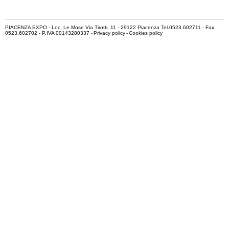
PIACENZA EXPO - Loc. Le Mose Via Tirotti, 11 - 29122 Piacenza Tel.0523.602711 - Fax
0523.602702 - P.IVA 00143280337 -
Privacy policy
-
Cookies policy